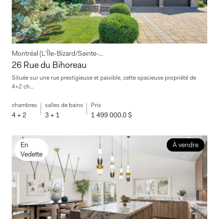
Montréal (L'Île-Bizard/Sainte-...
26 Rue du Bihoreau
Située sur une rue prestigieuse et paisible, cette spacieuse propriété de
4+2 ch...
chambres
salles de bains
Prix
4 + 2
3 + 1
1 499 000.0 $
En
À vendre
Vedette