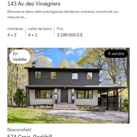
143 Av. des Vinaigriers
Bienvenue dans cette prestigieuse résidence riveraine, construite sur
mesure en...
chambres
salles de bains
Prix
4 + 2
4 + 1
3 199 000.0 $
En
À vendre
Vedette
Beaconsfield