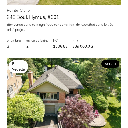
Pointe-Claire
248 Boul. Hymus, #601
Bienvenue dans ce magnifique condominium de luxe situé dans le très
prisé projet...
chambres
salles de bains
PC
Prix
3
2
1336.88
869 000.0 $
En
Vendu
Vedette