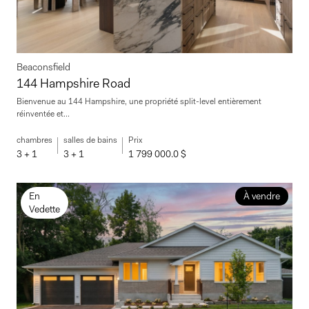
Beaconsfield
144 Hampshire Road
Bienvenue au 144 Hampshire, une propriété split-level entièrement
réinventée et...
chambres
salles de bains
Prix
3 + 1
3 + 1
1 799 000.0 $
En
À vendre
Vedette