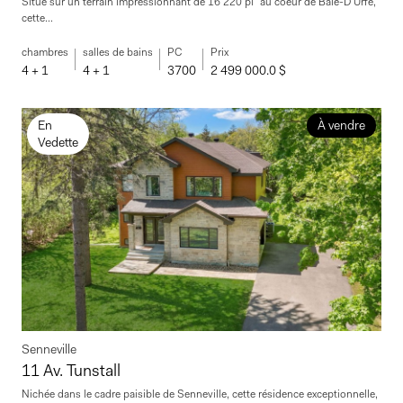
Situé sur un terrain impressionnant de 16 220 pi² au coeur de Baie-D'Urfé,
cette...
chambres
salles de bains
PC
Prix
4 + 1
4 + 1
3700
2 499 000.0 $
En
À vendre
Vedette
Senneville
11 Av. Tunstall
Nichée dans le cadre paisible de Senneville, cette résidence exceptionnelle,