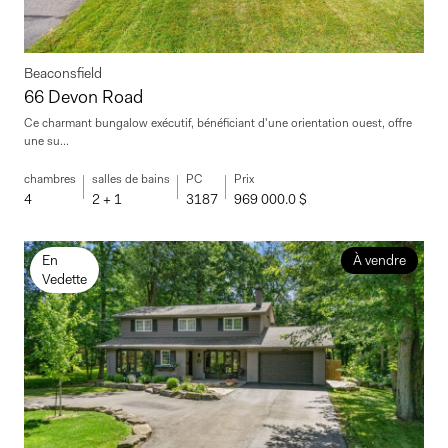
Beaconsfield
66 Devon Road
Ce charmant bungalow exécutif, bénéficiant d'une orientation ouest, offre
une su...
chambres
salles de bains
PC
Prix
4
2 + 1
3187
969 000.0 $
En
À vendre
Vedette