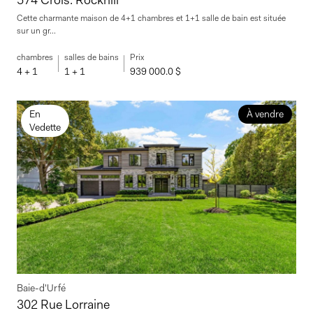
574 Crois. Rockhill
Cette charmante maison de 4+1 chambres et 1+1 salle de bain est située
sur un gr...
chambres
salles de bains
Prix
4 + 1
1 + 1
939 000.0 $
En
À vendre
Vedette
Baie-d'Urfé
302 Rue Lorraine