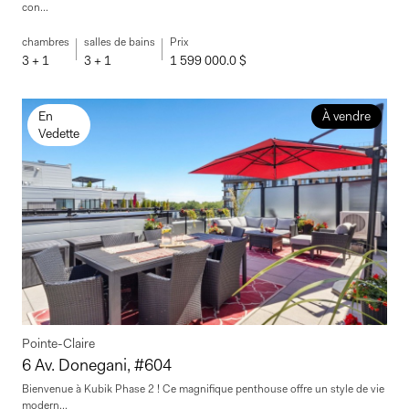
con...
chambres
salles de bains
Prix
3 + 1
3 + 1
1 599 000.0 $
En
À vendre
Vedette
Pointe-Claire
6 Av. Donegani, #604
Bienvenue à Kubik Phase 2 ! Ce magnifique penthouse offre un style de vie
modern...