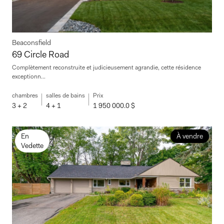
Beaconsfield
69 Circle Road
Complètement reconstruite et judicieusement agrandie, cette résidence
exceptionn...
chambres
salles de bains
Prix
3 + 2
4 + 1
1 950 000.0 $
En
À vendre
Vedette