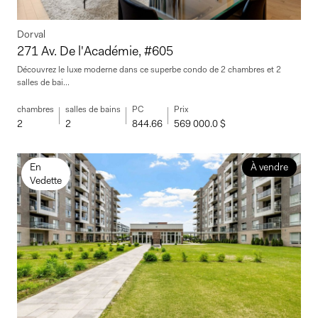
Dorval
271 Av. De l'Académie, #605
Découvrez le luxe moderne dans ce superbe condo de 2 chambres et 2
salles de bai...
chambres
salles de bains
PC
Prix
2
2
844.66
569 000.0 $
En
À vendre
Vedette