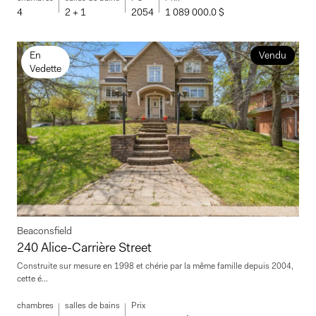
4
2 + 1
2054
1 089 000.0 $
En
Vendu
Vedette
Beaconsfield
240 Alice-Carrière Street
Construite sur mesure en 1998 et chérie par la même famille depuis 2004,
cette é...
chambres
salles de bains
Prix