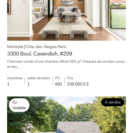
Montréal (Côte-des-Neiges/Notr...
3300 Boul. Cavendish, #209
Charmant condo d'une chambre offrant 691 pi² d'espace de vie bien conçu
et très...
chambres
salles de bains
PC
Prix
1
1
691
339 000.0 $
En
À vendre
Vedette