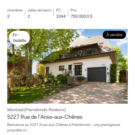
chambres
salles de bains
PC
Prix
2
2
1044
750 000.0 $
En
À vendre
Vedette
Montréal (Pierrefonds-Roxboro)
5227 Rue de l'Anse-aux-Chênes
Bienvenue au 5227 Anse-aux-Chênes à Pierrefonds - une prestigieuse
propriété riv...