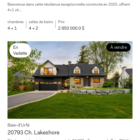
Bienvenue dans cette résidence exceptionnelle construite en 2020, offrant
4+1 ch...
chambres
salles de bains
Prix
4 + 1
4 + 2
2 850 000.0 $
En
À vendre
Vedette
Baie-d'Urfé
20793 Ch. Lakeshore