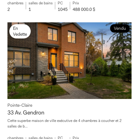
chambres
salles de bains
PC
Prix
2
1
1045
488 000.0 $
En
Vendu
Vedette
Pointe-Claire
33 Av. Gendron
Cette superbe maison de ville exécutive de 4 chambres à coucher et 2
salles de b...
chambres
salles de bains
PC
Prix