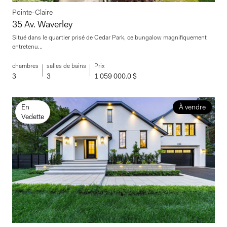
Pointe-Claire
35 Av. Waverley
Situé dans le quartier prisé de Cedar Park, ce bungalow magnifiquement
entretenu...
chambres
salles de bains
Prix
3
3
1 059 000.0 $
En
À vendre
Vedette