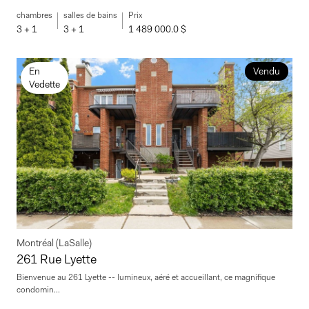
chambres
salles de bains
Prix
3 + 1
3 + 1
1 489 000.0 $
En
Vendu
Vedette
Montréal (LaSalle)
261 Rue Lyette
Bienvenue au 261 Lyette -- lumineux, aéré et accueillant, ce magnifique
condomin...