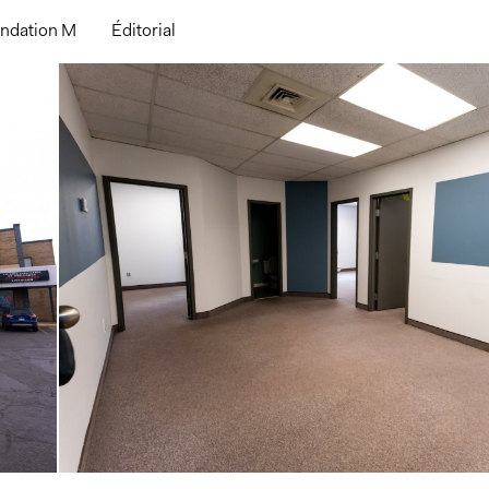
ndation M
Éditorial