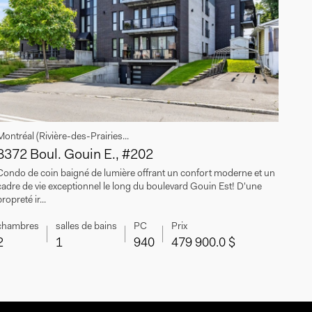
Montréal (Rivière-des-Prairies...
8372 Boul. Gouin E., #202
Condo de coin baigné de lumière offrant un confort moderne et un
cadre de vie exceptionnel le long du boulevard Gouin Est! D'une
ropreté ir...
chambres
salles de bains
PC
Prix
2
1
940
479 900.0 $