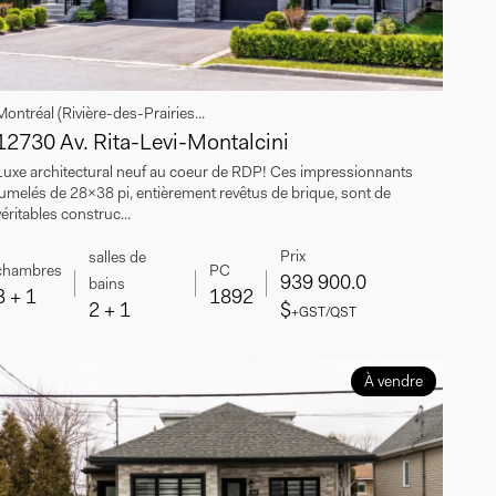
Montréal (Rivière-des-Prairies...
12730 Av. Rita-Levi-Montalcini
Luxe architectural neuf au coeur de RDP! Ces impressionnants
jumelés de 28x38 pi, entièrement revêtus de brique, sont de
véritables construc...
Prix
salles de
chambres
PC
939 900.0
bains
3 + 1
1892
2 + 1
$
+GST/QST
À vendre