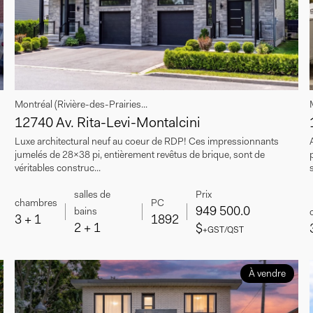
Montréal (Rivière-des-Prairies...
12740 Av. Rita-Levi-Montalcini
Luxe architectural neuf au coeur de RDP! Ces impressionnants
-
jumelés de 28x38 pi, entièrement revêtus de brique, sont de
véritables construc...
s
Prix
salles de
chambres
PC
949 500.0
bains
3 + 1
1892
2 + 1
$
+GST/QST
À vendre