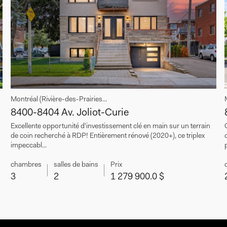
Montréal (Rivière-des-Prairies...
8400-8404 Av. Joliot-Curie
Excellente opportunité d'investissement clé en main sur un terrain
de coin recherché à RDP! Entièrement rénové (2020+), ce triplex
impeccabl...
p
chambres
salles de bains
Prix
3
2
1 279 900.0 $