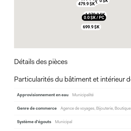
329.0 $K
949.5 $K
939.9 $K
479.9 $K
1 279.9 $K
0.0 $K / PC
699.9 $K
Détails des pièces
Particularités du bâtiment et intérieur d
Approvisionnement en eau
Municipalité
Genre de commerce
Agence de voyages, Bijouterie, Boutique
Système d'égouts
Municipal