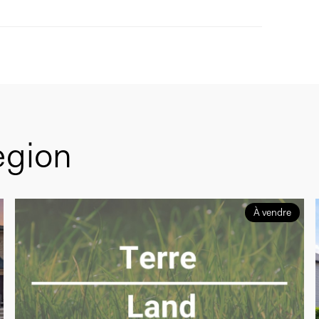
egion
À vendre