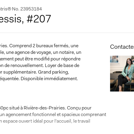
entris® No. 23953184
essis, #207
iries. Comprend 2 bureaux fermés, une
Contacter
ble, une agence de voyage, un notaire, un
gement peut être modifié pour répondre
on de renouvellement. Loyer de base de
er supplémentaire. Grand parking,
 fréquentée. Disponible immédiatement.
80pc situé à Rivière-des-Prairies. Conçu pour
re un agencement fonctionnel et spacieux comprenant
espace ouvert idéal pour l'accueil, le travail