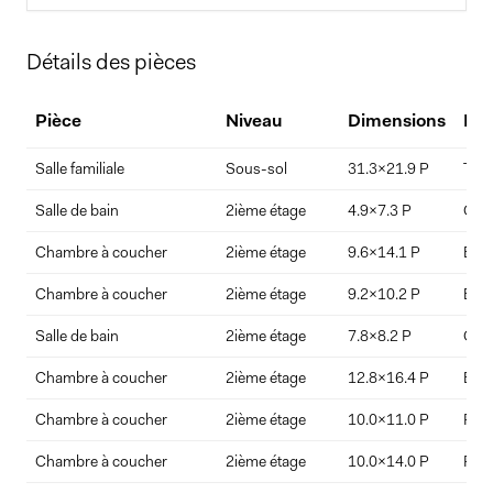
Home Price
Détails des pièces
$
Pièce
Niveau
Dimensions
Re
Down Payment
Salle familiale
Sous-sol
31.3x21.9 P
Tapi
$
%
Salle de bain
2ième étage
4.9x7.3 P
Cér
Chambre à coucher
2ième étage
9.6x14.1 P
Bois
Interest Rate
Term Length (years)
Chambre à coucher
2ième étage
9.2x10.2 P
Bois
Salle de bain
2ième étage
7.8x8.2 P
Cér
Chambre à coucher
2ième étage
12.8x16.4 P
Bois
Chambre à coucher
2ième étage
10.0x11.0 P
Parq
Chambre à coucher
2ième étage
10.0x14.0 P
Parq