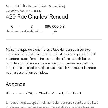
Montréal (L'Île-Bizard/Sainte-Geneviève) -
Centris® No. 19934006
429 Rue Charles-Renaud
6
3
895 000.0 $
chambres
salles de bains
prix
Maison unique de 6 chambres située dans un quartier très
recherché. Une extension récente au-dessus du garage offre 3
chambres supplémentaires et une deuxième salle de bains
complète. Entretien soigné avec de nombreuses rénovations
importantes réalisées au fil des ans. Veuillez consulter l'annexe
pour la description complète.
Addenda
Bienvenue au 429, rue Charles-Renaud, à Île-Bizard :
Emplacement exceptionnel, niché dans un croissant tranquille, à
quelques minutes seulement du pont. Accès rapide à tous les