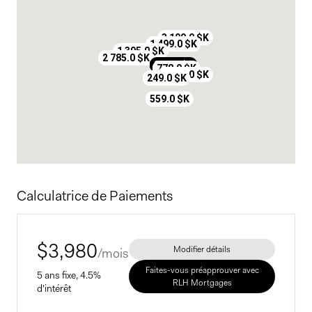
3 199.0 $K
1 499.0 $K
1 395.0 $K
2 785.0 $K
895.0 $K
778.0 $K
1 599.0 $K
249.0 $K
559.0 $K
559.0 $K
Calculatrice de Paiements
$
3,980
Modifier détails
/mois
Faites-vous préapprouver avec
5 ans fixe, 4.5%
RLH Mortgages
d'intérêt