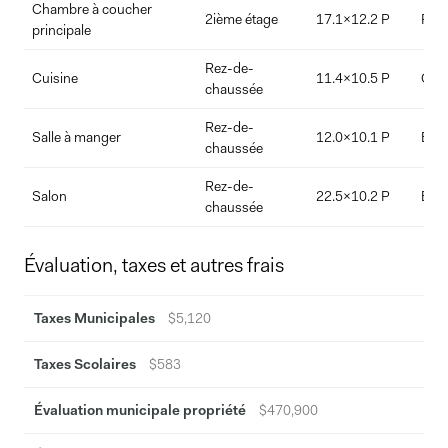
Chambre à coucher
2ième étage
17.1x12.2 P
Parq
principale
Rez-de-
Cuisine
11.4x10.5 P
Cér
chaussée
Rez-de-
Salle à manger
12.0x10.1 P
Bois
chaussée
Rez-de-
Salon
22.5x10.2 P
Bois
chaussée
Évaluation, taxes et autres frais
Taxes Municipales
$5,120
Taxes Scolaires
$583
Évaluation municipale propriété
$470,900