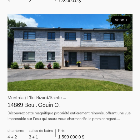
4
2
778 000.0 $
Vendu
Montréal (L'Île-Bizard/Sainte-...
14869 Boul. Gouin O.
Découvrez cette magnifique propriété entièrement rénovée, offrant une vue
imprenable sur l'eau qui saura vous charmer dès le premier regard....
chambres
salles de bains
Prix
4 + 2
3 + 1
1 599 000.0 $