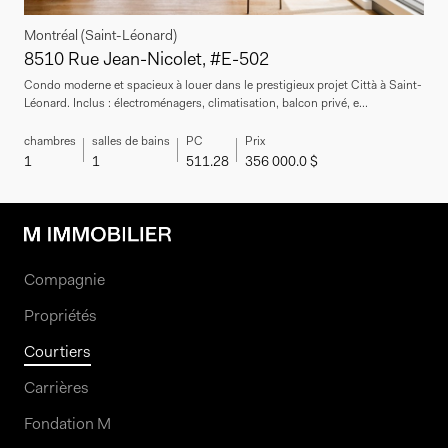
Montréal (Saint-Léonard)
8510 Rue Jean-Nicolet, #E-502
Condo moderne et spacieux à louer dans le prestigieux projet Città à Saint-
Léonard. Inclus : électroménagers, climatisation, balcon privé, e...
chambres
salles de bains
PC
Prix
1
1
511.28
356 000.0 $
Compagnie
Propriétés
Courtiers
Carrières
Fondation M