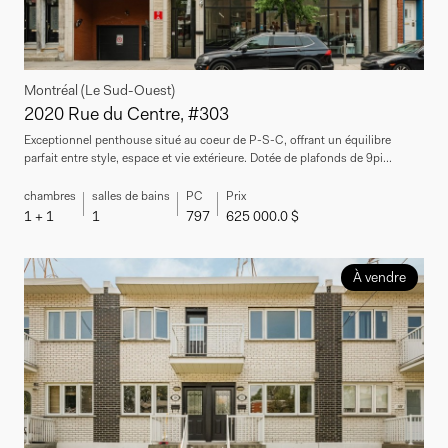
Montréal (Le Sud-Ouest)
2020 Rue du Centre, #303
Exceptionnel penthouse situé au coeur de P-S-C, offrant un équilibre
parfait entre style, espace et vie extérieure. Dotée de plafonds de 9pi...
chambres
salles de bains
PC
Prix
1 + 1
1
797
625 000.0 $
À vendre