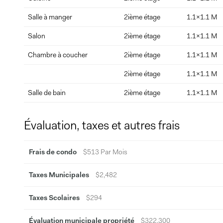
Salle à manger
2ième étage
1.1x1.1 M
Salon
2ième étage
1.1x1.1 M
Chambre à coucher
2ième étage
1.1x1.1 M
2ième étage
1.1x1.1 M
Salle de bain
2ième étage
1.1x1.1 M
Évaluation, taxes et autres frais
Frais de condo
$513 Par Mois
Taxes Municipales
$2,482
Taxes Scolaires
$294
Évaluation municipale propriété
$322,300