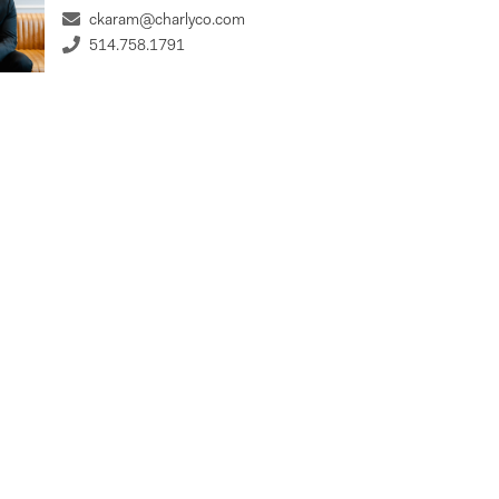
Payment
ckaram@charlyco.com
514.758.1791
%
st Rate
Term Length (years)