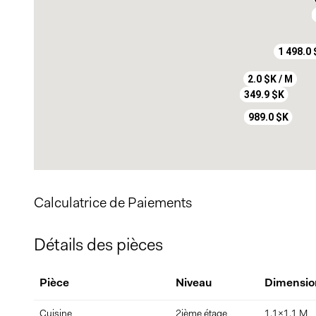
1 498.0
2.0 $K / M
349.9 $K
989.0 $K
Calculatrice de Paiements
Détails des pièces
Pièce
Niveau
Dimensio
Cuisine
2ième étage
1.1x1.1 M