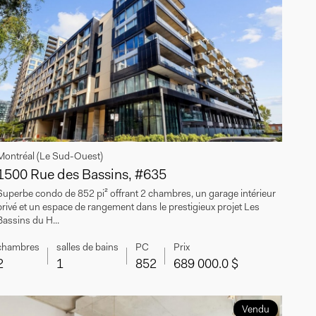
Montréal (Le Sud-Ouest)
1500 Rue des Bassins, #635
Superbe condo de 852 pi² offrant 2 chambres, un garage intérieur
privé et un espace de rangement dans le prestigieux projet Les
Bassins du H...
chambres
salles de bains
PC
Prix
2
1
852
689 000.0 $
Vendu