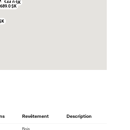
249.9 $K
544.0 $K
689.0 $K
 $K
ns
Revêtement
Description
Bois