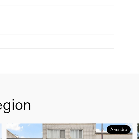
egion
À vendre