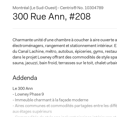
Montréal (Le Sud-Ouest) - Centris® No. 10304789
300 Rue Ann, #208
Charmante unité d'une chambre à coucher à aire ouverte au
électroménagers, rangement et stationnement intérieur. 
du Canal Lachine, métro, autobus, épiceries, gyms, restau
dans le projet Lowney offrant des commodités de style spa :
sauna, jacuzzi, bain froid, terrasses sur le toit, chalet urba
Addenda
Le 300 Ann
- Lowney Phase 9
- Immeuble charmant à la façade moderne
- Aires communes et commodités partagées entre les diffé
aux étages supérieurs