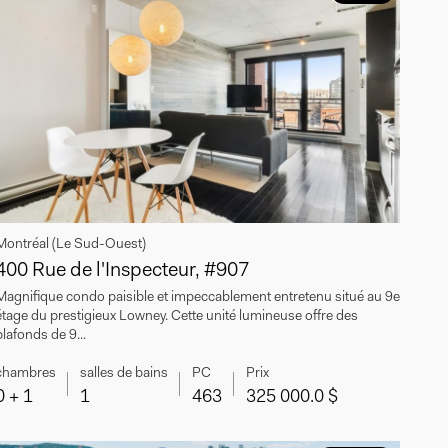
Montréal (Le Sud-Ouest)
400 Rue de l'Inspecteur, #907
Magnifique condo paisible et impeccablement entretenu situé au 9e
étage du prestigieux Lowney. Cette unité lumineuse offre des
plafonds de 9...
chambres
salles de bains
PC
Prix
0 + 1
1
463
325 000.0 $