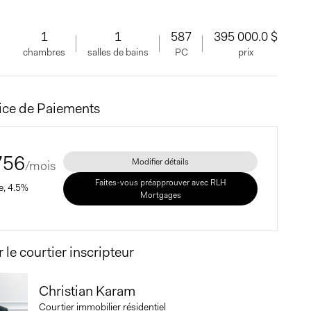
1
1
587
395 000.0 $
chambres
salles de bains
PC
prix
rice de Paiements
756
Modifier détails
/mois
Faites-vous préapprouver avec RLH
xe, 4.5%
Mortgages
 le courtier inscripteur
Price
Christian Karam
Courtier immobilier résidentiel