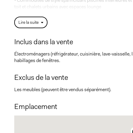
- Commodités de style spa incluant piscines intérieures et e
toit et chalets urbains avec espaces lounge
- Copropriété bien administrée par SolutionCondo
Lire la suite
Le Quartier
- Emplacement idéal au coeur de Griffintown- À quelques 
épiceries, restaurants, bars, SAQ, banques, gyms et plus 
Inclus dans la vente
- Quartier dynamique offrant un mode de vie urbain avec un
Électroménagers (réfrigérateur, cuisinière, lave-vaisselle
habillages de fenêtres.
Exclus de la vente
Les meubles (peuvent être vendus séparément).
Emplacement