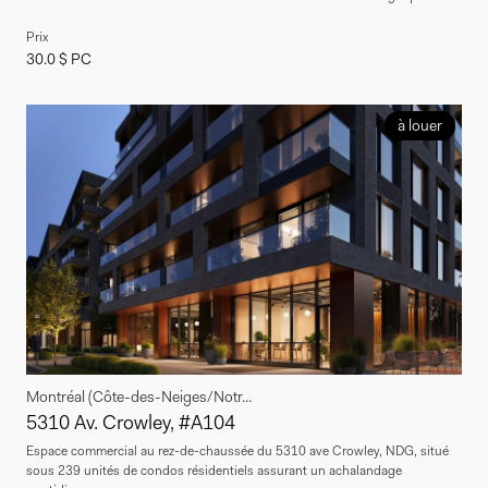
Prix
30.0 $ PC
à louer
Montréal (Côte-des-Neiges/Notr...
5310 Av. Crowley, #A104
Espace commercial au rez-de-chaussée du 5310 ave Crowley, NDG, situé
sous 239 unités de condos résidentiels assurant un achalandage