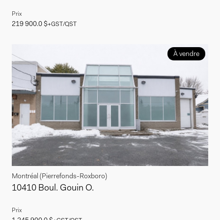
Prix
219 900.0 $
+GST/QST
À vendre
Montréal (Pierrefonds-Roxboro)
10410 Boul. Gouin O.
Prix
1 245 900.0 $