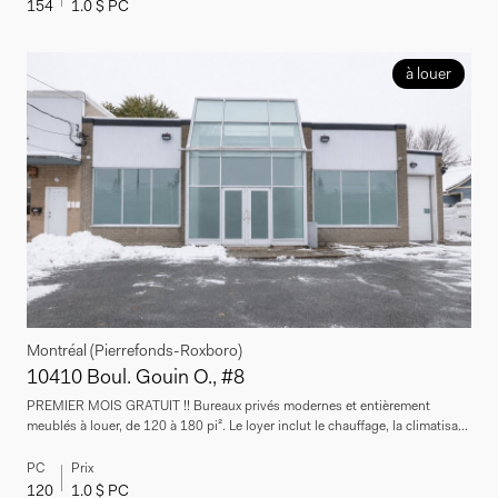
154
1.0 $ PC
à louer
Montréal (Pierrefonds-Roxboro)
10410 Boul. Gouin O., #8
PREMIER MOIS GRATUIT !! Bureaux privés modernes et entièrement
meublés à louer, de 120 à 180 pi². Le loyer inclut le chauffage, la climatisa...
PC
Prix
120
1.0 $ PC