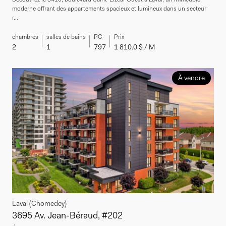
moderne offrant des appartements spacieux et lumineux dans un secteur
r...
chambres
salles de bains
PC
Prix
2
1
797
1 810.0 $ / M
À vendre
Laval (Chomedey)
3695 Av. Jean-Béraud, #202