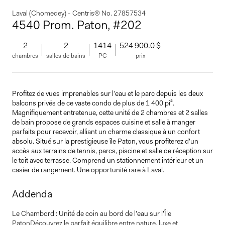
Laval (Chomedey) - Centris® No. 27857534
4540 Prom. Paton, #202
2
2
1414
524 900.0 $
chambres
salles de bains
PC
prix
Profitez de vues imprenables sur l'eau et le parc depuis les deux
balcons privés de ce vaste condo de plus de 1 400 pi².
Magnifiquement entretenue, cette unité de 2 chambres et 2 salles
de bain propose de grands espaces cuisine et salle à manger
parfaits pour recevoir, alliant un charme classique à un confort
absolu. Situé sur la prestigieuse île Paton, vous profiterez d'un
accès aux terrains de tennis, parcs, piscine et salle de réception sur
le toit avec terrasse. Comprend un stationnement intérieur et un
casier de rangement. Une opportunité rare à Laval.
Addenda
Le Chambord : Unité de coin au bord de l'eau sur l'Île
PatonDécouvrez le parfait équilibre entre nature, luxe et