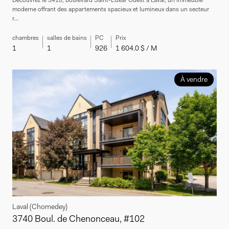
moderne offrant des appartements spacieux et lumineux dans un secteur
r...
chambres
salles de bains
PC
Prix
1
1
926
1 604.0 $ / M
À vendre
Laval (Chomedey)
3740 Boul. de Chenonceau, #102