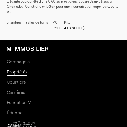
Élégante copropriété d'une CAC au prestigieux Square Jean-Béraud à
Chomedey! Construite en béton pour une insonorisation supérieure, cette
p...
chambres
salles de bains
PC
Prix
1
1
790
418 800.0 $
Compagnie
Propriétés
Courtiers
Carrières
Fondation M
Éditorial