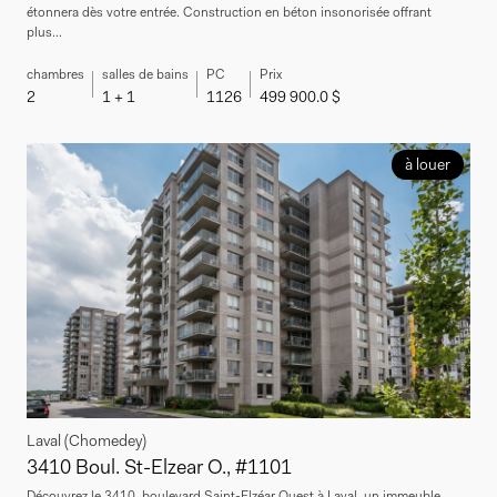
étonnera dès votre entrée. Construction en béton insonorisée offrant
plus...
chambres
salles de bains
PC
Prix
2
1 + 1
1126
499 900.0 $
à louer
Laval (Chomedey)
3410 Boul. St-Elzear O., #1101
Découvrez le 3410, boulevard Saint-Elzéar Ouest à Laval, un immeuble