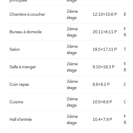
principale
étage
2ième
Chambre à coucher
12.10x10.6 P
Bois
étage
2ième
Plan
Bureau à domicile
20.11x8.11 P
étage
flott
2ième
Salon
18.5x17.11 P
Tapis
étage
2ième
Plan
Salle à manger
9.10x18.3 P
étage
flott
2ième
Coin repas
8.6x8.2 P
Céra
étage
2ième
Cuisine
10.5x8.6 P
Céra
étage
2ième
Plan
Hall d'entrée
10.4x7.9 P
étage
flott