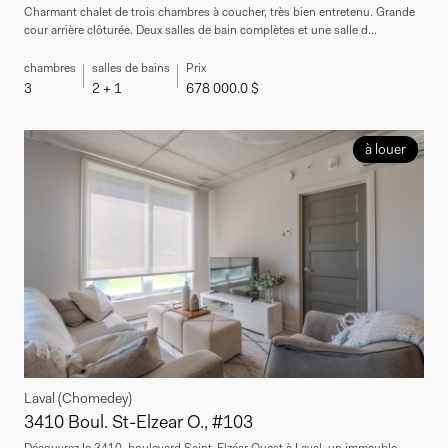
Charmant chalet de trois chambres à coucher, très bien entretenu. Grande
cour arrière clôturée. Deux salles de bain complètes et une salle d...
chambres
salles de bains
Prix
3
2 + 1
678 000.0 $
à louer
Laval (Chomedey)
3410 Boul. St-Elzear O., #103
Découvrez le 3410, boulevard Saint-Elzéar Ouest à Laval, un immeuble