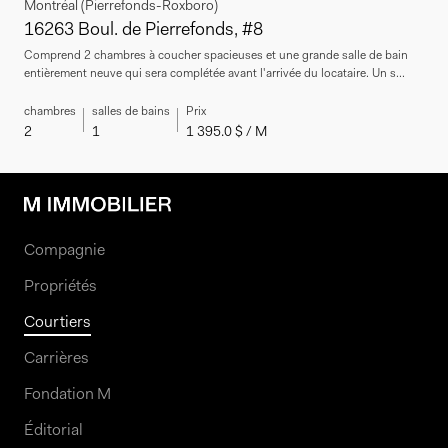
Montréal (Pierrefonds-Roxboro)
16263 Boul. de Pierrefonds, #8
Comprend 2 chambres à coucher spacieuses et une grande salle de bain
entièrement neuve qui sera complétée avant l'arrivée du locataire. Un s...
chambres
salles de bains
Prix
2
1
1 395.0 $ / M
Compagnie
Propriétés
Courtiers
Carrières
Fondation M
Éditorial