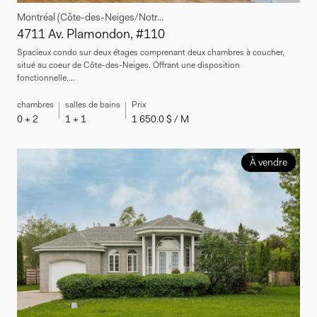
Montréal (Côte-des-Neiges/Notr...
4711 Av. Plamondon, #110
Spacieux condo sur deux étages comprenant deux chambres à coucher,
situé au coeur de Côte-des-Neiges. Offrant une disposition
fonctionnelle,...
chambres
salles de bains
Prix
0 + 2
1 + 1
1 650.0 $ / M
À vendre