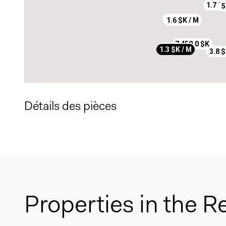
1.7 $K
5
1.5 $K / M
1.6 $K / M
7 450.0 $K
1.1 $K / M
1.3 $K / M
3.8 $
Détails des pièces
Properties in the R