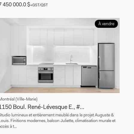
7 450 000.0 $
+GST/QST
À vendre
Montréal (Ville-Marie)
1150 Boul. René-Lévesque E., #...
Studio lumineux et entièrement meublé dans le projet Auguste &
Louis. Finitions modernes, balcon Juliette, climatisation murale et
ccès à t...