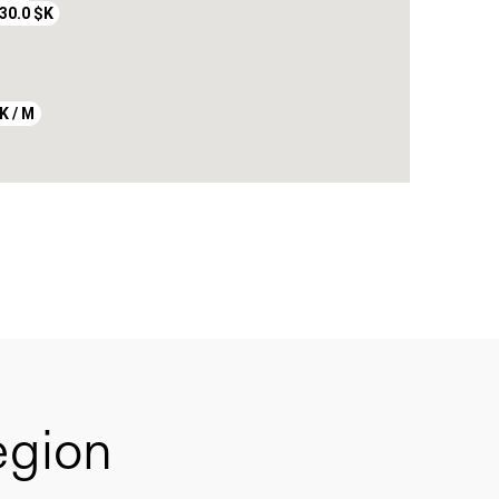
 / M
30.0 $K
K / M
egion