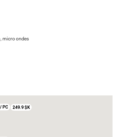
re, micro ondes
 / PC
249.9 $K