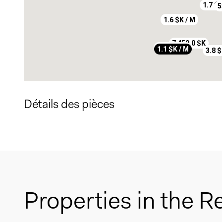
1.7 $K
5
1.5 $K / M
1.6 $K / M
7 450.0 $K
1.3 $K / M
1.1 $K / M
3.8 $
Détails des pièces
Properties in the R