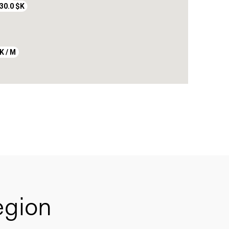
 / M
30.0 $K
K / M
egion