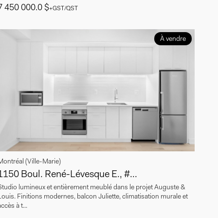
7 450 000.0 $
+GST/QST
À vendre
Montréal (Ville-Marie)
1150 Boul. René-Lévesque E., #...
Studio lumineux et entièrement meublé dans le projet Auguste &
Louis. Finitions modernes, balcon Juliette, climatisation murale et
ccès à t...