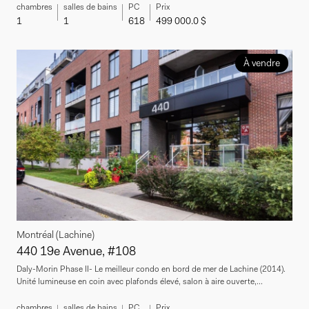
chambres
salles de bains
PC
Prix
1
1
618
499 000.0 $
À vendre
Montréal (Lachine)
440 19e Avenue, #108
Daly-Morin Phase II- Le meilleur condo en bord de mer de Lachine (2014).
Unité lumineuse en coin avec plafonds élevé, salon à aire ouverte,...
chambres
salles de bains
PC
Prix