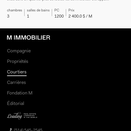
chambres
salles de bains
PC
Prix
3
1
1200
2 400.0 $ / M
Compagnie
Propriétés
Courtiers
Carrières
Fondation M
Éditorial
(514) 545-2545