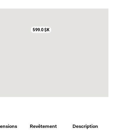
mun est très accessible avec un arrêt d'autobus vers
ettant un accès rapide au centre-ville de Montréal en
et 30 facilite également les déplacements.
et commodité urbaine dans un milieu de vie à la fois
599.0 $K
eront à toutes promesses de location et baux:
ie obligatoires
de crédit Equifax, aux frais du locataire.
occupation
ensions
Revêtement
Description