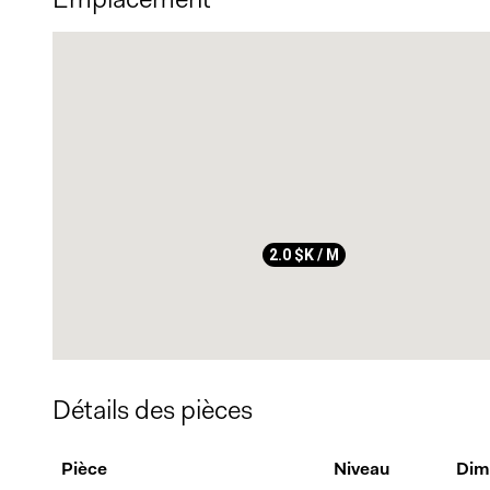
services sur le boulevard Taschereau. Le transport en com
le REM situé à 140 mètres (environ 3 minutes à pied), perm
environ 20 minutes. L'accès facile aux autoroutes 132, 10 
Cette unité offre une combinaison rare de nature, confort 
dynamique et paisible.
Planifiez votre visite dès aujourd'hui !
À la demande du LOCATEUR, les règles suivantes s'appliqu
- Logement non-fumeur (cigarettes, cannabis ou autres)
2.0 $K / M
- Les animaux sont interdits
- Lettre de confirmation d'emploi + 2 derniers talons de pa
- Toutes les offres doivent être accompagnées d'un rapport 
- Références des anciens locateurs requises
- Preuve d'assurance responsabilité civile requise avant l'
- Pas de sous-location, location court terme ou Airbnb
Détails des pièces
Pièce
Niveau
Dim