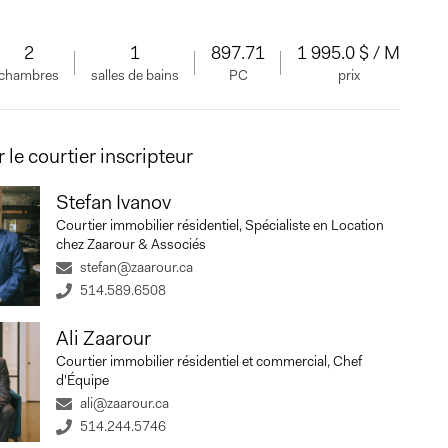
2
1
897.71
1 995.0 $ / M
chambres
salles de bains
PC
prix
 le courtier inscripteur
Stefan Ivanov
Courtier immobilier résidentiel, Spécialiste en Location
chez Zaarour & Associés
stefan@zaarour.ca
514.589.6508
Ali Zaarour
Courtier immobilier résidentiel et commercial, Chef
d'Équipe
ali@zaarour.ca
514.244.5746