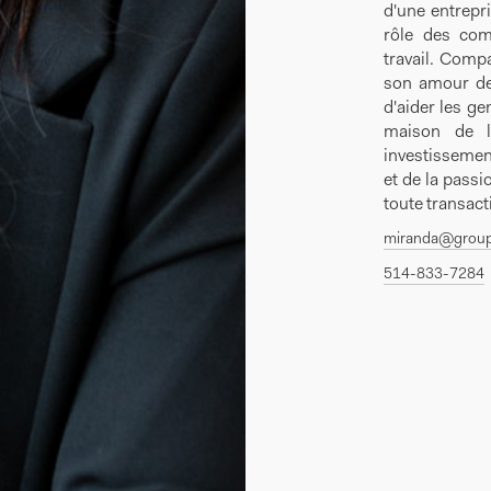
d'une entrepr
rôle des com
travail. Compa
son amour de 
d'aider les gen
maison de l
investissemen
et de la passi
toute transact
miranda@group
514-833-7284